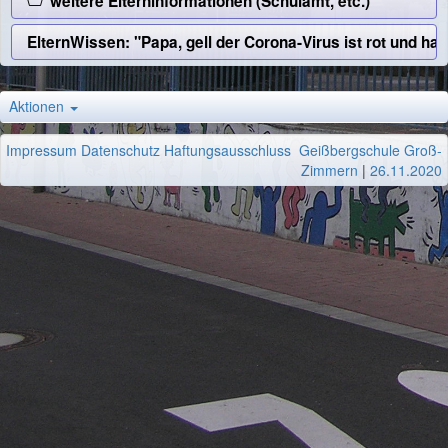
weitere Elterninformationen (Schulamt, etc.)
ElternWissen: "Papa, gell der Corona-Virus ist rot und ha
Aktionen
Impressum
Datenschutz
Haftungsausschluss
Geißbergschule Groß-
Zimmern
|
26.11.2020